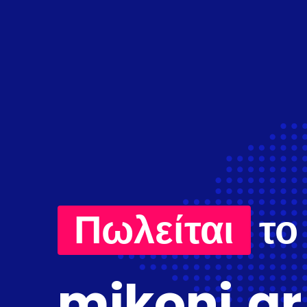
Πωλείται
το
mikoni.gr